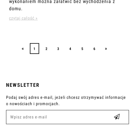
wykonaniem można załatwić bez wychodzenia z
domu.
czytaj całość »
«
»
1
2
3
4
5
6
NEWSLETTER
Podaj swój adres e-mail, jeżeli chcesz otrzymywać informacje
o nowościach i promocjach.