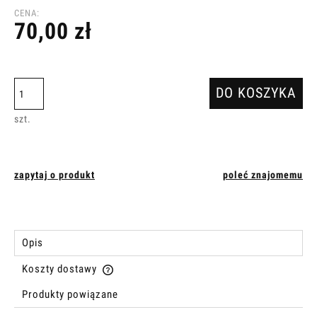
CENA:
70,00 zł
DO KOSZYKA
szt.
zapytaj o produkt
poleć znajomemu
Opis
Koszty dostawy
Cena nie zawiera ewentualnych kosztów płatności
Produkty powiązane