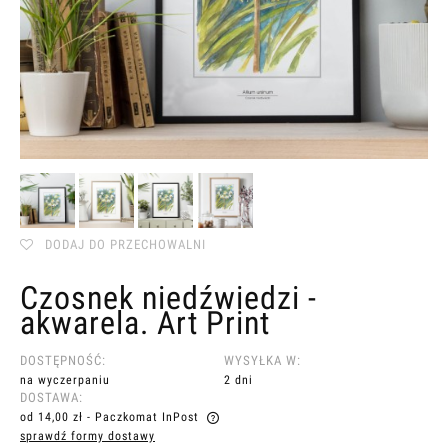
DODAJ DO PRZECHOWALNI
Czosnek niedźwiedzi -
akwarela. Art Print
DOSTĘPNOŚĆ:
WYSYŁKA W:
na wyczerpaniu
2 dni
DOSTAWA:
od 14,00 zł
- Paczkomat InPost
sprawdź formy dostawy
Cena nie zawiera ewentualnych kosztów płatności