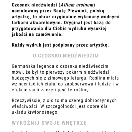
Czosnek niedźwiedzi (
Allium ursinum
)
namalowany przez
Beatę Plewniok, polską
artystkę, to obraz oryginalnie wykonany wodnymi
farbami akwarelowymi. Oryginał jest bazą do
przygotowania dla Ciebie wydruku wysokiej
jakości na zamówienie.
Każdy wydruk jest podpisany przez artystkę.
O CZOSNKU NIEDŹWIEDZIM
Germańska legenda o czosnku niedźwiedzim
mówi, że był to pierwszy pokarm niedźwiedzi
budzących się z zimowego letargu. Roślina miała
wzmacniać ich ciała, co zaobserwowali ludzie i w
efekcie sami zaczęli jeść tę roślinę.
Rzeczywiście, zioło to ma szereg dobroczynnych
właściwości. W szczególności jest dobre dla
układu krwionośnego.
WYRÓŻNIJ SWOJE WNĘTRZE