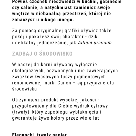
Powieś czosnek niedźwiedzi w kuchni, gabinecie
czy salonie, a natychmiast zamienisz swoje
wnętrze w niebanalną przestrzeń, której nie
zobaczysz u nikogo innego.
Za pomocą oryginalnej grafiki ożywisz także
pokój i pokażesz swój charakter - dziki
i delikatny jednocześnie, jak
Allium ursinum.
ZADBAJ O ŚRODOWISKO
W naszej drukarni używamy wyłącznie
ekologicznych, bezwonnych i nie zawierających
związków kwasowych tuszy pigmentowych
renomowanej marki Canon – są przyjazne dla
środowiska
Otrzymujesz produkt wysokiej jakości -
przygotowujemy dla Ciebie wydruk cyfrowy
(trwały), który zapobiega wyblaknięciu i
gwarantuje żywe kolory przez wiele lat
Elegancki, trwały papier