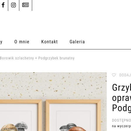
ty
O mnie
Kontakt
Galeria
Borowik szlachetny + Podgrzybek brunatny
DODAJ
Grzy
opra
Podg
DOSTĘPNO
na wyczerp