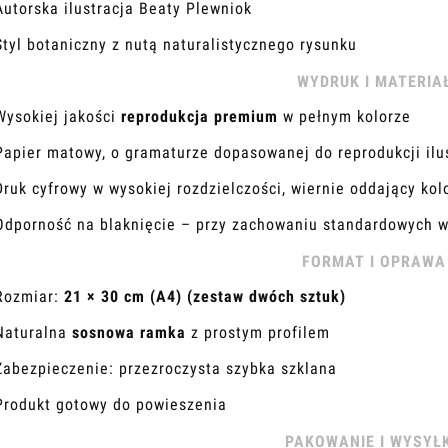
Autorska ilustracja Beaty Plewniok
Styl botaniczny z nutą naturalistycznego rysunku
WYDRUK I MATERIA
Wysokiej jakości
reprodukcja premium
w pełnym kolorze
Papier matowy, o gramaturze dopasowanej do reprodukcji ilus
Druk cyfrowy w wysokiej rozdzielczości, wiernie oddający kol
Odporność na blaknięcie – przy zachowaniu standardowych 
FORMAT I OPRAWA
Rozmiar:
21 × 30 cm (A4) (zestaw dwóch sztuk)
Naturalna
sosnowa ramka
z prostym profilem
Zabezpieczenie: przezroczysta szybka szklana
Produkt gotowy do powieszenia
PAKOWANIE I WYSYŁ