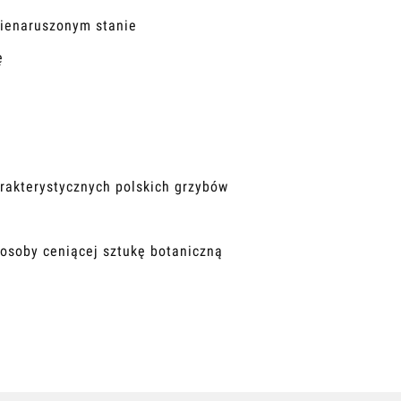
nienaruszonym stanie
ę
arakterystycznych polskich grzybów
 osoby ceniącej sztukę botaniczną