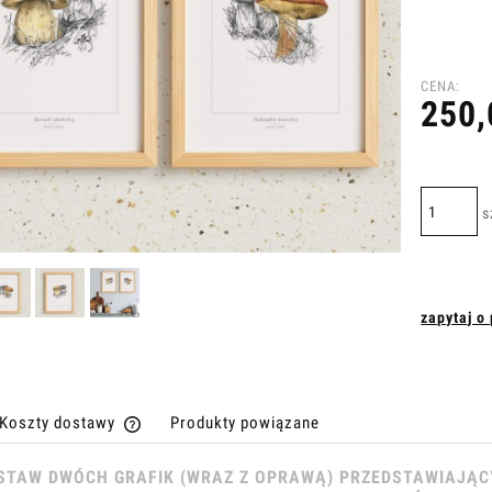
CENA:
250,
s
zapytaj o
Koszty dostawy
Produkty powiązane
STAW DWÓCH GRAFIK (WRAZ Z OPRAWĄ) PRZEDSTAWIAJĄC
Cena nie zawiera ewentualnych kosztów