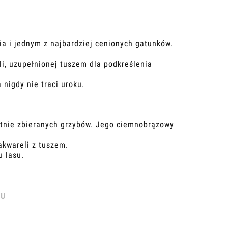
ia i jednym z najbardziej cenionych gatunków.
.
li, uzupełnionej tuszem dla podkreślenia
 nigdy nie traci uroku.
ętnie zbieranych grzybów. Jego ciemnobrązowy
akwareli z tuszem.
u lasu.
ŁU