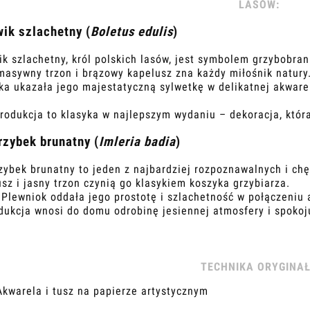
LASÓW:
płatności
ik szlachetny (
Boletus edulis
)
k szlachetny, król polskich lasów, jest symbolem grzybobran
masywny trzon i brązowy kapelusz zna każdy miłośnik natury
ka ukazała jego majestatyczną sylwetkę w delikatnej akware
.
rodukcja to klasyka w najlepszym wydaniu – dekoracja, która
zybek brunatny (
Imleria badia
)
zybek brunatny to jeden z najbardziej rozpoznawalnych i ch
sz i jasny trzon czynią go klasykiem koszyka grzybiarza.
Plewniok oddała jego prostotę i szlachetność w połączeniu 
dukcja wnosi do domu odrobinę jesiennej atmosfery i spokoj
TECHNIKA ORYGINA
Akwarela i tusz na papierze artystycznym