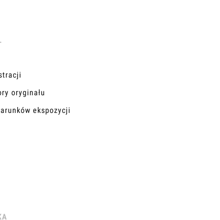
Ł
tracji
ory oryginału
warunków ekspozycji
KA