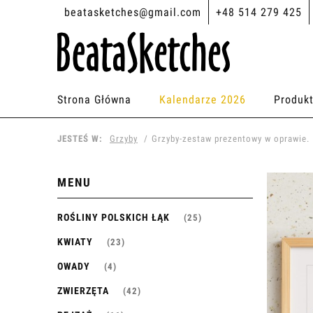
beatasketches@gmail.com
+48 514 279 425
Strona Główna
Kalendarze 2026
Produk
JESTEŚ W:
Grzyby
Grzyby-zestaw prezentowy w oprawie. 
MENU
ROŚLINY POLSKICH ŁĄK
(25)
KWIATY
(23)
OWADY
(4)
ZWIERZĘTA
(42)