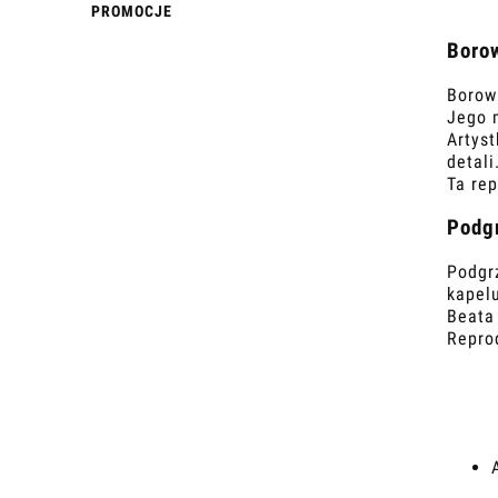
PROMOCJE
Borow
Borowi
Jego 
Artyst
detali
Ta rep
Podgr
Podgr
kapelu
Beata 
Repro