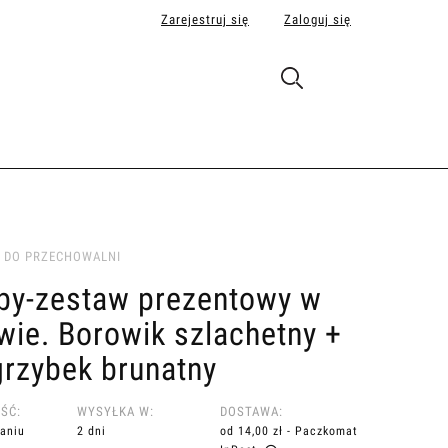
Zarejestruj się
Zaloguj się
 DO PRZECHOWALNI
by-zestaw prezentowy w
wie. Borowik szlachetny +
rzybek brunatny
ŚĆ:
WYSYŁKA W:
DOSTAWA:
aniu
2 dni
od 14,00 zł
- Paczkomat