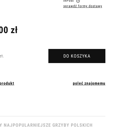
InPost
sprawdź formy dostawy
Cena nie zawiera ewentualnych kosztów
płatności
00 zł
DO KOSZYKA
zt.
 produkt
poleć znajomemu
Y NAJPOPULARNIEJSZE GRZYBY POLSKICH