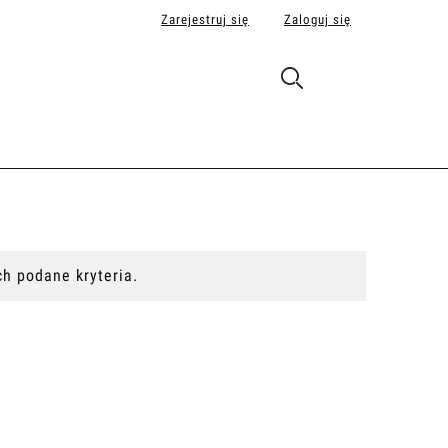
Zarejestruj się
Zaloguj się
h podane kryteria.