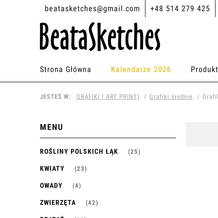
beatasketches@gmail.com
+48 514 279 425
Strona Główna
Kalendarze 2026
Produk
JESTEŚ W:
GRAFIKI ( ART PRINT)
Grafiki średnie
Grafi
MENU
ROŚLINY POLSKICH ŁĄK
(25)
KWIATY
(23)
OWADY
(4)
ZWIERZĘTA
(42)