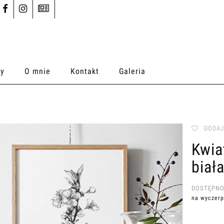
ty
O mnie
Kontakt
Galeria
DODAJ
Kwiat
biał
DOSTĘPNO
na wyczerp