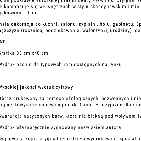
 na podstawie autorskiej grafiki Beaty Plewniok. Oryginał 
ie komponuje się we wnętrzach w stylu skandynawskim i min
ądkowania i ładu.
ała dekoracja do kuchni, salonu, sypialni, holu, gabinetu. S
mężczyzn (rocznica, podziękowanie, walentynki, urodziny) Id
AT
Grafika 30 cm x40
cm
Wydruk pasuje do typowych ram dostępnych na rynku
Wy
sokiej jakości wydruk
cyfrowy
Obraz drukowany za pomocą ekologicznych, bezwonnych i ni
pigmentowych renomowanej marki Canon – przyjazne dla śr
Gwarancja nasyconych barw, które nie blakną pod wpływem ś
Wydruk własnoręcznie sygnowany nazwiskiem autora
S
ygnowana kopia oryginalnego dzieła wydrukowana specjalnie