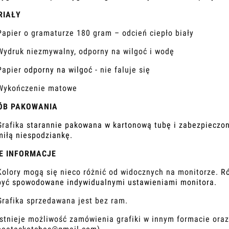
RIAŁY
Papier o gramaturze 180 gram – odcień ciepło biały
Wydruk niezmywalny, odporny na wilgoć i wodę
Papier
odporny na wilgoć -
nie faluje się
Wykończenie matowe
ÓB PAKOWANIA
Grafika
starannie pakowana w kartonową t
ubę
i zabezpieczon
miłą niespodziankę.
E INFORMACJE
Kolory mogą się nieco różnić od widocznych na monitorze.
R
być spowodowane indywidualnymi ustawieniami monitora.
Grafika sprzedawana jest bez ram.
Istnieje możliwość zamówienia grafiki w innym formacie ora