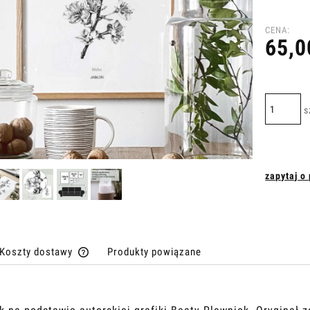
CENA:
65,0
s
zapytaj o
Koszty dostawy
Produkty powiązane
Cena nie zawiera ewentualnych kosztów
płatności