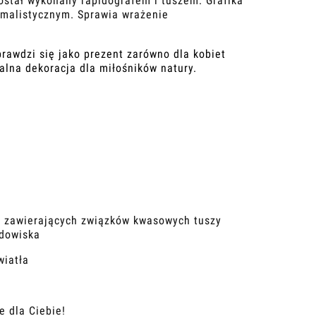
został wykonany rapidografem i tuszem. Grafika
imalistycznym. Sprawia wrażenie
prawdzi się jako prezent zarówno dla kobiet
ealna dekoracja dla miłośników natury.
e zawierających związków kwasowych tuszy
odowiska
wiatła
 dla Ciebie!