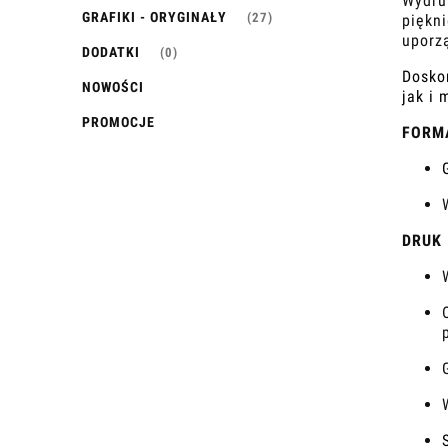
Wydruk
GRAFIKI - ORYGINAŁY
(27)
piękn
uporz
DODATKI
(0)
Doskon
NOWOŚCI
jak i 
PROMOCJE
FORM
DRUK