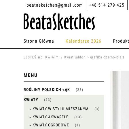
beatasketches@gmail.com
+48 514 279 425
Strona Główna
Kalendarze 2026
Produk
JESTEŚ W:
KWIATY
Kwiat jabłoni - grafika czarno-biała
MENU
ROŚLINY POLSKICH ŁĄK
(25)
KWIATY
(23)
KWIATY W STYLU MIESZANYM
(3)
KWIATY AKWARELE
(13)
KWIATY OGRODOWE
(3)