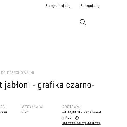
Zarejestruj się
Zaloguj się
 DO PRZECHOWALNI
 jabłoni - grafika czarno-
a
ŚĆ:
WYSYŁKA W:
DOSTAWA:
aniu
2 dni
od 14,00 zł
- Paczkomat
InPost
sprawdź formy dostawy