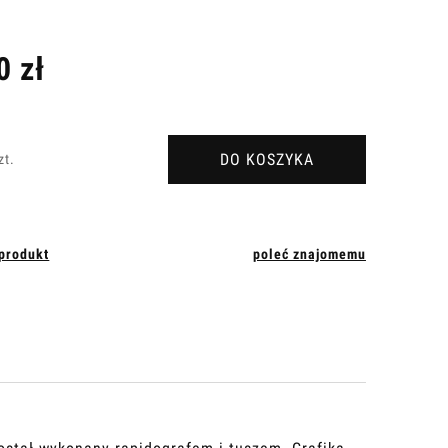
Cena nie zawiera ewentualnych kosztów
płatności
0 zł
DO KOSZYKA
zt.
 produkt
poleć znajomemu