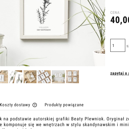
CENA:
40,0
s
zapytaj o
Koszty dostawy
Produkty powiązane
 na podstawie autorskiej grafiki Beaty Plewniok. Oryginał 
Cena nie zawiera ewentualnych kosztów
ie komponuje się we wnętrzach w stylu skandynawskim i min
płatności