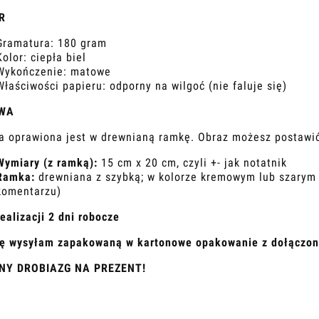
R
Gramatura: 180 gram
Kolor: ciepła biel
Wykończenie: matowe
Właściwości papieru: odporny na wilgoć (nie faluje się)
WA
ka oprawiona jest w drewnianą ramkę. Obraz możesz postawić 
Wymiary (z ramką):
15 cm x 20 cm, czyli +- jak notatnik
Ramka:
drewniana z szybką; w kolorze kremowym lub szarym 
komentarzu)
ealizacji 2 dni robocze
kę wysyłam zapakowaną w kartonowe opakowanie z dołączon
NY DROBIAZG NA PREZENT!