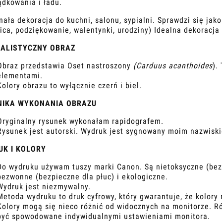
ądkowania i ładu.
ała dekoracja do kuchni, salonu, sypialni. Sprawdzi się jak
ica, podziękowanie, walentynki, urodziny) Idealna dekoracja
MALISTYCZNY OBRAZ
Obraz przedstawia Oset nastroszony
(Carduus acanthoides
).
elementami.
Kolory obrazu to wyłącznie czerń i biel.
NIKA WYKONANIA OBRAZU
Oryginalny rysunek wykonałam rapidografem.
Rysunek jest autorski. Wydruk jest sygnowany moim nazwisk
UK I KOLORY
Do wydruku używam tuszy marki Canon. Są nietoksyczne (bezp
bezwonne (bezpieczne dla płuc) i ekologiczne.
Wydruk jest niezmywalny.
Metoda wydruku to druk cyfrowy, który gwarantuje, że kolory 
Kolory mogą się nieco różnić od widocznych na monitorze. 
być spowodowane indywidualnymi ustawieniami monitora.