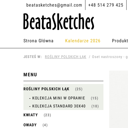
beatasketches@gmail.com
+48 514 279 425
Strona Główna
Kalendarze 2026
Produk
JESTEŚ W:
ROŚLINY POLSKICH ŁĄK
Oset nastroszony - g
MENU
ROŚLINY POLSKICH ŁĄK
(25)
KOLEKCJA MINI W OPRAWIE
(15)
KOLEKCJA STANDARD 30X40
(10)
KWIATY
(23)
OWADY
(4)