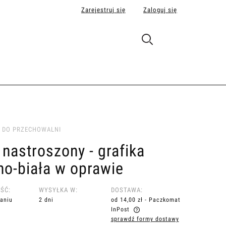
Zarejestruj się
Zaloguj się
 DO PRZECHOWALNI
 nastroszony - grafika
no-biała w oprawie
ŚĆ:
WYSYŁKA W:
DOSTAWA:
aniu
2 dni
od 14,00 zł
- Paczkomat
InPost
sprawdź formy dostawy