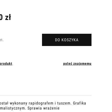
Cena nie zawiera ewentualnych kosztów
płatności
0 zł
DO KOSZYKA
zt.
 produkt
poleć znajomemu
został wykonany rapidografem i tuszem. Grafika
imalistycznym. Sprawia wrażenie