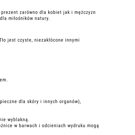
o prezent zarówno dla kobiet jak i mężczyzn
 dla miłośników natury.
 Tło jest czyste, niezakłócone innymi
iem.
ieczne dla skóry i innych organów),
nie wyblakną.
Różnice w barwach i odcieniach wydruku mogą