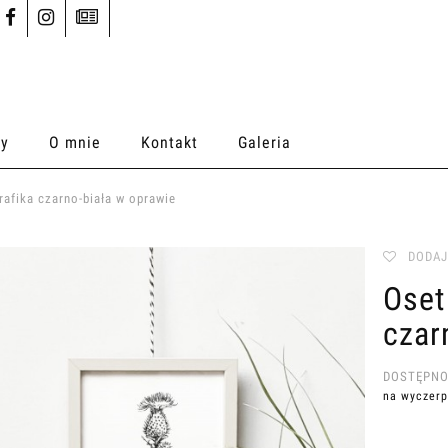
ty
O mnie
Kontakt
Galeria
rafika czarno-biała w oprawie
DODAJ
Oset
czar
DOSTĘPNO
na wyczerp