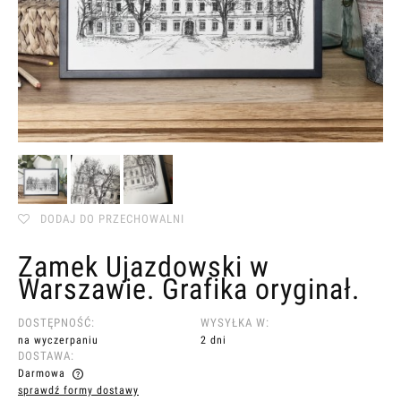
DODAJ DO PRZECHOWALNI
Zamek Ujazdowski w
Warszawie. Grafika oryginał.
DOSTĘPNOŚĆ:
WYSYŁKA W:
na wyczerpaniu
2 dni
DOSTAWA:
Darmowa
sprawdź formy dostawy
Cena nie zawiera ewentualnych kosztów płatności