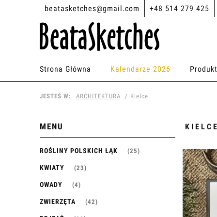
beatasketches@gmail.com
+48 514 279 425
Strona Główna
Kalendarze 2026
Produk
JESTEŚ W:
ARCHITEKTURA
Kielce
MENU
KIELC
ROŚLINY POLSKICH ŁĄK
(25)
KWIATY
(23)
OWADY
(4)
ZWIERZĘTA
(42)