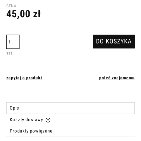
CENA:
45,00 zł
DO KOSZYKA
szt.
zapytaj o produkt
poleć znajomemu
Opis
Koszty dostawy
Cena nie zawiera ewentualnych kosztów płatności
Produkty powiązane